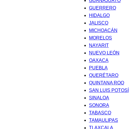
GUANAJUATO
GUERRERO
HIDALGO
JALISCO
MICHOACÁN
MORELOS
NAYARIT
NUEVO LEÓN
OAXACA
PUEBLA
QUERÉTARO
QUINTANA ROO
SAN LUIS POTOSÍ
SINALOA
SONORA
TABASCO
TAMAULIPAS
TLAXCALA