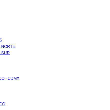
S
A NORTE
A SUR
CO - CDMX
ICO