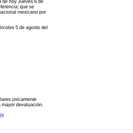
a de hoy Jueves 6 de
eferencia; que se
 nacional mexicano por
ércoles 5 de agosto del
olares unicamente
na mayor devaluación.
oy